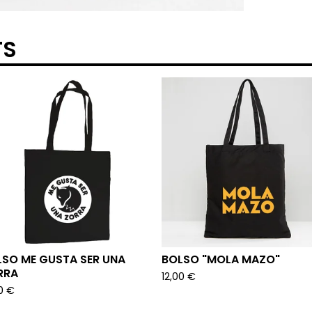
TS
LSO ME GUSTA SER UNA
BOLSO "MOLA MAZO"
RRA
12,00
€
00
€